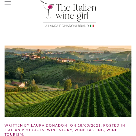
WRITTEN BY
LAURA DONADONI
ON
18/03/2021
. POSTED IN
ITALIAN PRODUCTS
,
WINE STORY
,
WINE TASTING
,
WINE
TOURISM
.