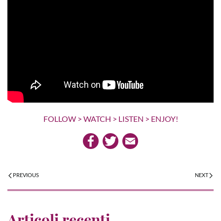
FOLLOW > WATCH > LISTEN > ENJOY!
PREVIOUS
NEXT
Articoli recenti